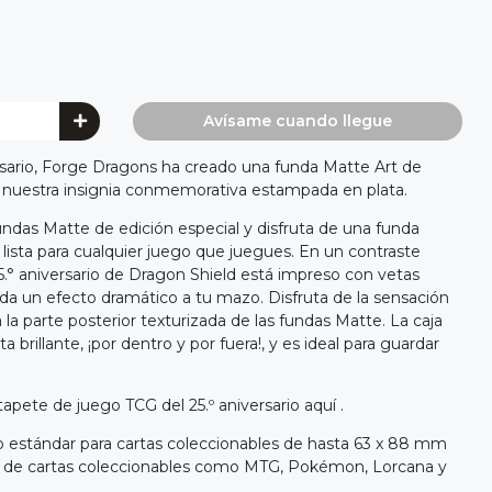
Avísame cuando llegue
rsario, Forge Dragons ha creado una funda Matte Art de
a nuestra insignia conmemorativa estampada en plata.
ndas Matte de edición especial y disfruta de una funda
ista para cualquier juego que juegues. En un contraste
5.° aniversario de Dragon Shield está impreso con vetas
 da un efecto dramático a tu mazo. Disfruta de la sensación
la parte posterior texturizada de las fundas Matte. La caja
a brillante, ¡por dentro y por fuera!, y es ideal para guardar
tapete de juego TCG del 25.º aniversario aquí .
 estándar para cartas coleccionables de hasta 63 x 88 mm
gos de cartas coleccionables como MTG, Pokémon, Lorcana y