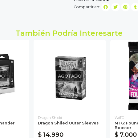
Compartir en:
También Podría Interesarte
DO
AGOTADO
Dragon Shield
WoTC
mmander
Dragon Shiled Outer Sleeves
MTG: Found
Booster
$ 14.990
$ 7.000