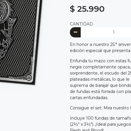
$ 25.990
CANTIDAD
En honor a nuestro 25.° anive
edición especial que present
Enfunda tu mazo con estas fu
negra completamente opaca, l
sorprendente, el escudo del 2
plateadas metálicas, lo que le
suprema de barajar que brinda 
de fundas está forrada con plat
cartas enfundadas.
Consigue el set: Mira nuestro 
Incluye 100 fundas de tamaño
(2½" x 3½"). ¡Ideal para jue
Flesh and Blood!