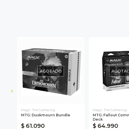
AGOTADO
AGOTA
Magic: The Gathering
Magic: The Gathering
MTG: Duskmourn Bundle
MTG: Fallout Co
Deck
$ 61.090
$ 64.990