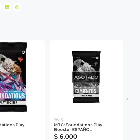
AGOTADO
WoTC
Drag
ations Play
MTG: Foundations Play
Dra
Booster ESPAÑOL
Sta
$ 6.000
$ 