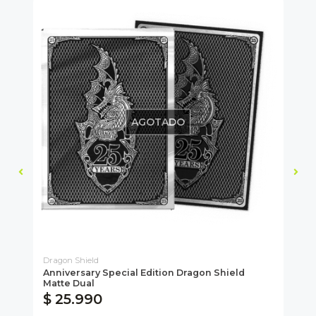
AGOTADO
Dragon Shield
Mag
Anniversary Special Edition Dragon Shield
MT
Matte Dual
$ 25.990
$