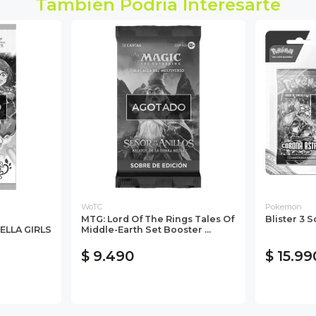
También Podría Interesarte
O
AGOTADO
WoTC
Pokemon
MTG: Lord Of The Rings Tales Of
Blister 3 
LLA GIRLS
Middle-Earth Set Booster ...
$ 9.490
$ 15.99