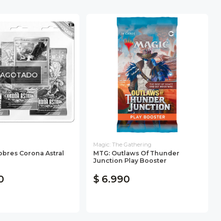
AGOTADO
Magic: The Gathering
Sobres Corona Astral
MTG: Outlaws Of Thunder
Junction Play Booster
0
$ 6.990