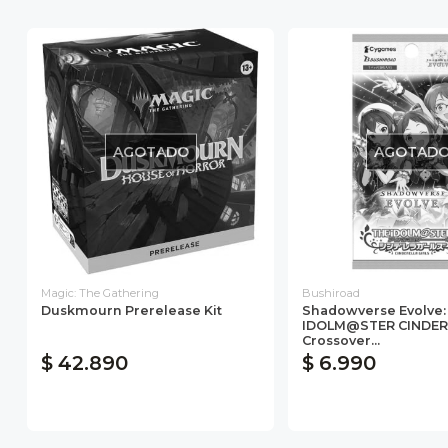
AGOTADO
AGOTAD
Magic: The Gathering
Bushiroad
Duskmourn Prerelease Kit
Shadowverse Evolve:
IDOLM@STER CINDERE
Crossover...
$ 42.890
$ 6.990