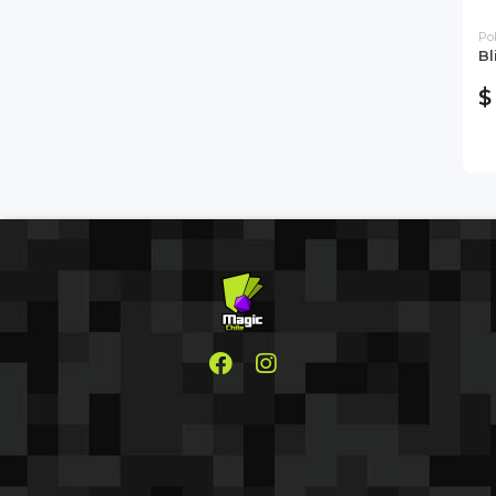
Po
Bl
$