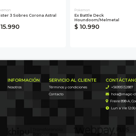
kemon
Pokemon
ister 3 Sobres Corona Astral
Ex Battle Deck
Houndoom/Melmetal
 15.990
$ 10.990
INFORMACIÓN
SERVICIO AL CLIENTE
CONTÁCTAN
Nosotros
Términos y condiciones
+56995132887
Contacto
hola@magic-chi
Freire 898-A, C
Lun a Vie 12:00