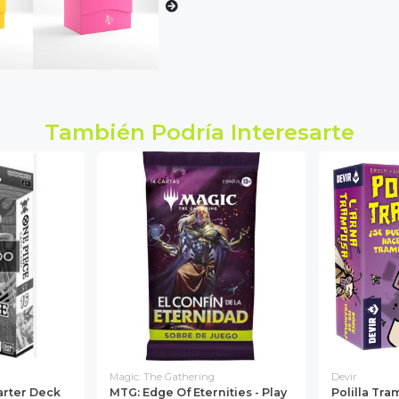
También Podría Interesarte
DO
Magic: The Gathering
Devir
arter Deck
MTG: Edge Of Eternities - Play
Polilla Tr