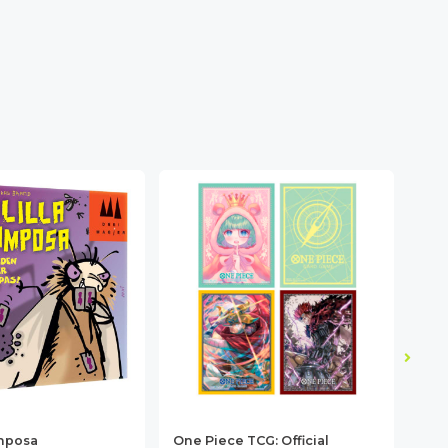
Pok
amposa
One Piece TCG: Official
Bli