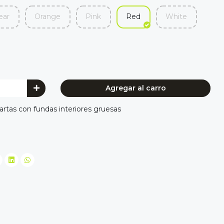
ear
Orange
Pink
Red
White
Agregar al carro
rtas con fundas interiores gruesas