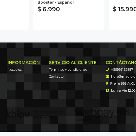
Booster - Español
$ 6.990
$ 15.99
INFORMACIÓN
SERVICIO AL CLIENTE
CONTÁCTAN
Nosotros
Términos y condiciones
+56995132887
Contacto
hola@magic-chi
Freire 898-A, C
Lun a Vie 12:00