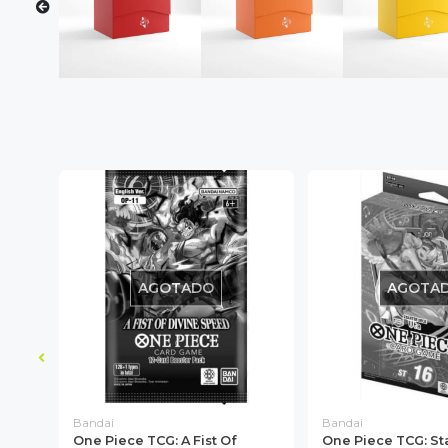
AGOTADO
AGOTA
Bandai
Bandai
t Of
One Piece TCG: A Fist Of
One Piece TCG: St