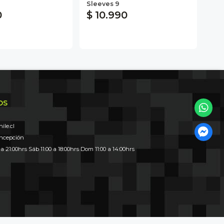
Sleeves 9
0
$ 10.990
$ 
OS
le.cl
oncepción
 a 21:00hrs Sáb 11:00 a 18:00hrs Dom 11:00 a 14:00hrs