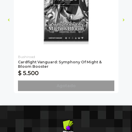
Bushiroad
Bu
d
Cardfight Vanguard: Symphony Of Might &
We
Bloom Booster
ST
$ 5.500
$
Agotado