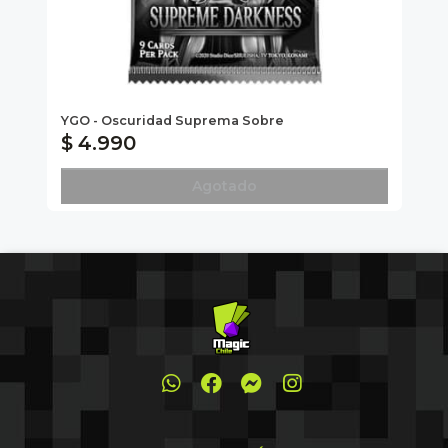
Mag
YGO - Oscuridad Suprema Sobre
MT
$ 4.990
$
Agotado