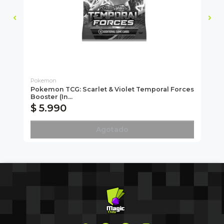
Pokemon
Po
Pokemon TCG: Scarlet & Violet Temporal Forces
Po
Booster (In...
$ 5.990
$
Agotado