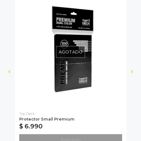
AGOTADO
Top Deck
Ga
Protector Small Premium
9-
$ 6.990
$
Agotado