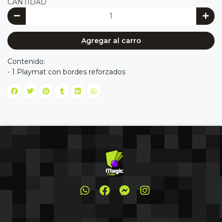
CANTIDAD
Agregar al carro
Contenido:
- 1 Playmat con bordes reforzados