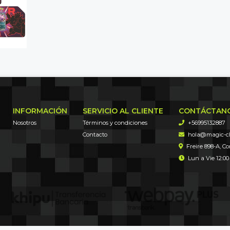
INFORMACIÓN
SERVICIO AL CLIENTE
CONTÁCTAN
Nosotros
Términos y condiciones
+56995132887
Contacto
hola@magic-chi
Freire 898-A, C
Lun a Vie 12:00