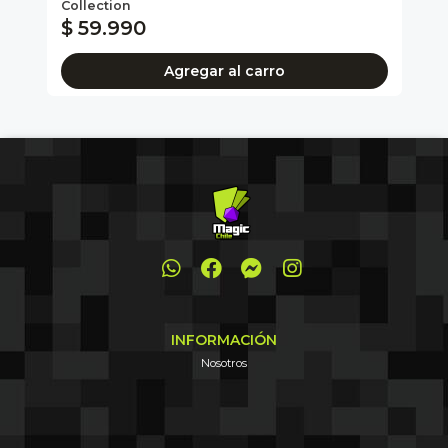
Collection
Co
$ 59.990
$
Agregar al carro
INFORMACIÓN
Nosotros