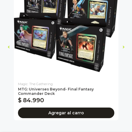
Magic: The Gathering
Mit
MTG: Universes Beyond- Final Fantasy
So
Commander Deck
$ 84.990
$
Agregar al carro