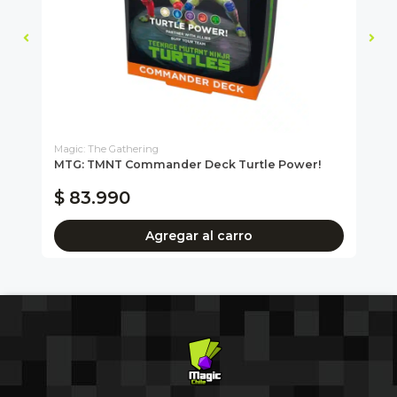
Magic: The Gathering
Bu
d
MTG: TMNT Commander Deck Turtle Power!
Go
Bo
$ 83.990
$
Agregar al carro