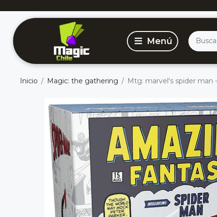
Inicio
Magic: the gathering
Mtg: marvel's spider man -