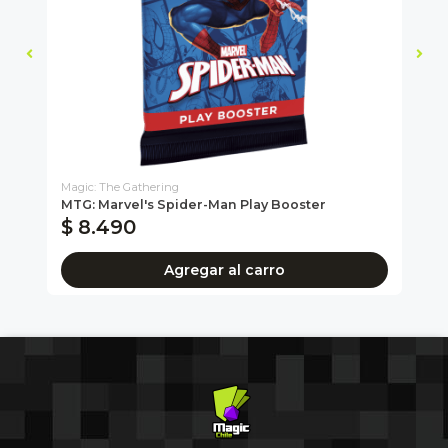
Magic: The Gathering
Mag
MTG: Marvel's Spider-Man Play Booster
MT
$ 8.490
$
Agregar al carro