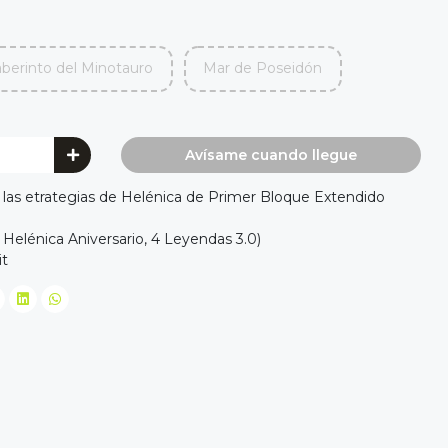
berinto del Minotauro
Mar de Poseidón
Avísame cuando llegue
 las etrategias de Helénica de Primer Bloque Extendido
Helénica Aniversario, 4 Leyendas 3.0)
it