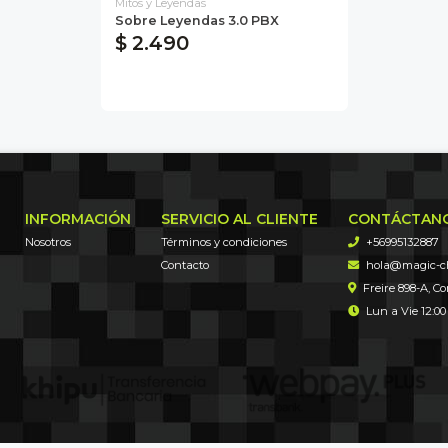
Mitos y Leyendas
Sobre Leyendas 3.0 PBX
$ 2.490
INFORMACIÓN
SERVICIO AL CLIENTE
CONTÁCTAN
Nosotros
Términos y condiciones
+56995132887
Contacto
hola@magic-chi
Freire 898-A, C
Lun a Vie 12:00